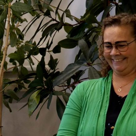
in
voor
laptop
Thuishuis