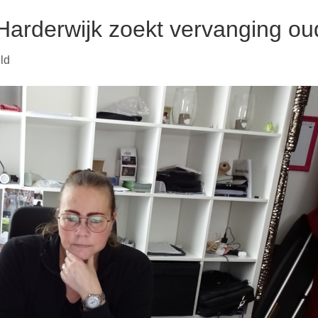
 Harderwijk zoekt vervanging ou
voor
ld
Stichting
Thuishuis
Harderwijk
zoekt
vervanging
oude
laptop