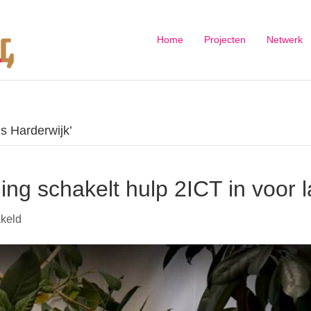
Home
Projecten
Netwerk
is Harderwijk’
ing schakelt hulp 2ICT in voor 
voor
akeld
Harderwijkse
Uitdaging
schakelt
hulp
2ICT